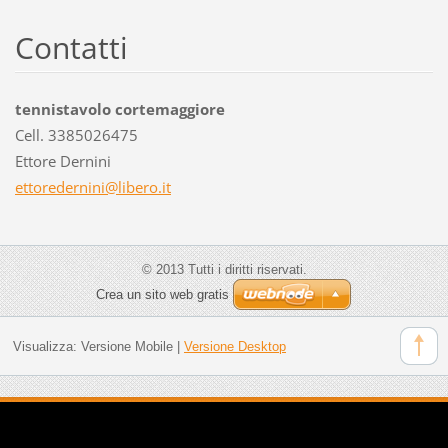
Contatti
tennistavolo cortemaggiore
Cell. 3385026475
Ettore Dernini
ettorede
rnini@li
bero.it
© 2013 Tutti i diritti riservati.
Crea un sito web gratis
Visualizza:
Versione Mobile
|
Versione Desktop