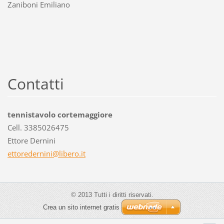
Zaniboni Emiliano
Contatti
tennistavolo cortemaggiore
Cell. 3385026475
Ettore Dernini
ettorede
rnini@li
bero.it
© 2013 Tutti i diritti riservati.
Crea un sito internet gratis